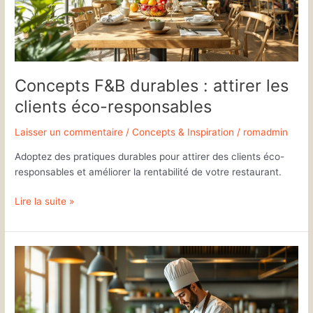
clients
éco-
responsables
Concepts F&B durables : attirer les
clients éco-responsables
Laisser un commentaire
/
Concepts & Inspiration
/
romadmin
Adoptez des pratiques durables pour attirer des clients éco-
responsables et améliorer la rentabilité de votre restaurant.
Lire la suite »
Budgeter
votre
concept
F&B