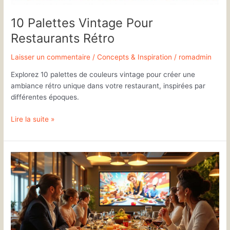
10 Palettes Vintage Pour
Restaurants Rétro
Laisser un commentaire
/
Concepts & Inspiration
/
romadmin
Explorez 10 palettes de couleurs vintage pour créer une
ambiance rétro unique dans votre restaurant, inspirées par
différentes époques.
Lire la suite »
5
Exemples
de
Storytelling
Immersif
en
Restauration