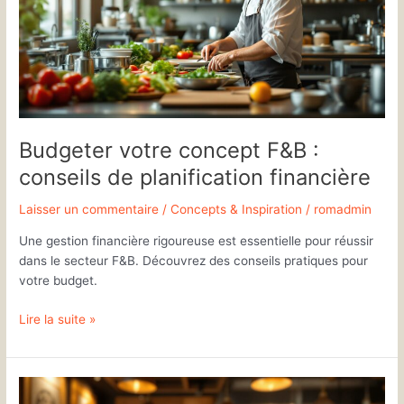
:
conseils
de
planification
financière
Budgeter votre concept F&B :
conseils de planification financière
Laisser un commentaire
/
Concepts & Inspiration
/
romadmin
Une gestion financière rigoureuse est essentielle pour réussir
dans le secteur F&B. Découvrez des conseils pratiques pour
votre budget.
Lire la suite »
Restaurants