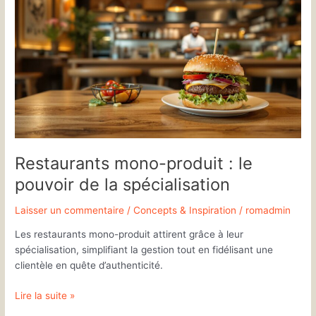
mono-
produit
:
le
pouvoir
de
la
spécialisation
Restaurants mono-produit : le
pouvoir de la spécialisation
Laisser un commentaire
/
Concepts & Inspiration
/
romadmin
Les restaurants mono-produit attirent grâce à leur
spécialisation, simplifiant la gestion tout en fidélisant une
clientèle en quête d’authenticité.
Lire la suite »