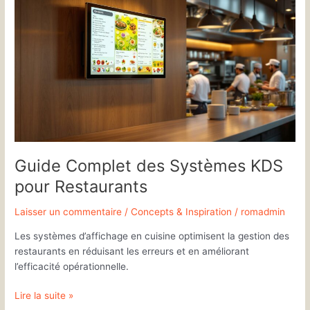
Complet
des
Systèmes
KDS
pour
Restaurants
Guide Complet des Systèmes KDS
pour Restaurants
Laisser un commentaire
/
Concepts & Inspiration
/
romadmin
Les systèmes d’affichage en cuisine optimisent la gestion des
restaurants en réduisant les erreurs et en améliorant
l’efficacité opérationnelle.
Lire la suite »