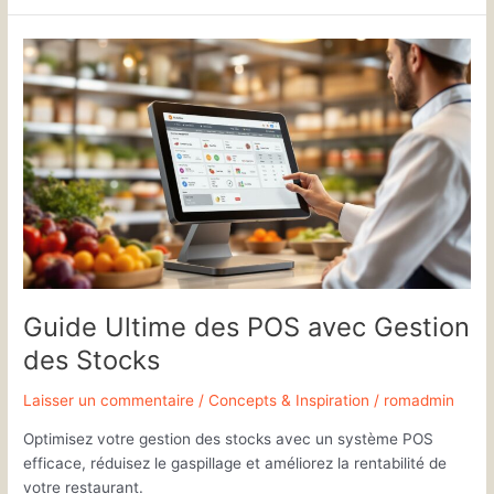
Guide
Ultime
des
POS
avec
Gestion
des
Stocks
Guide Ultime des POS avec Gestion
des Stocks
Laisser un commentaire
/
Concepts & Inspiration
/
romadmin
Optimisez votre gestion des stocks avec un système POS
efficace, réduisez le gaspillage et améliorez la rentabilité de
votre restaurant.