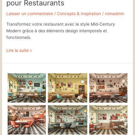
pour Restaurants
Laisser un commentaire
/
Concepts & Inspiration
/
romadmin
Transformez votre restaurant avec le style Mid-Century
Modern grâce à des éléments design intemporels et
fonctionnels.
Lire la suite »
10
Palettes
Vintage
Pour
Restaurants
Rétro