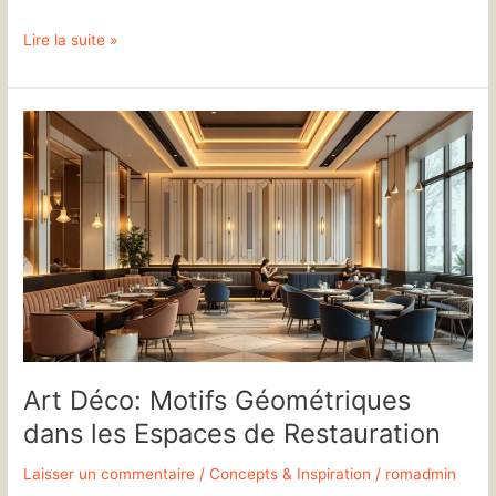
Lire la suite »
Art
Déco:
Motifs
Géométriques
dans
les
Espaces
de
Restauration
Art Déco: Motifs Géométriques
dans les Espaces de Restauration
Laisser un commentaire
/
Concepts & Inspiration
/
romadmin