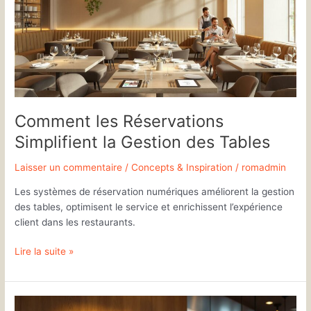
la
Gestion
des
Tables
Comment les Réservations
Simplifient la Gestion des Tables
Laisser un commentaire
/
Concepts & Inspiration
/
romadmin
Les systèmes de réservation numériques améliorent la gestion
des tables, optimisent le service et enrichissent l’expérience
client dans les restaurants.
Lire la suite »
Guide