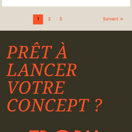
1
2
3
Suivant
→
PRÊT À
LANCER
VOTRE
CONCEPT ?