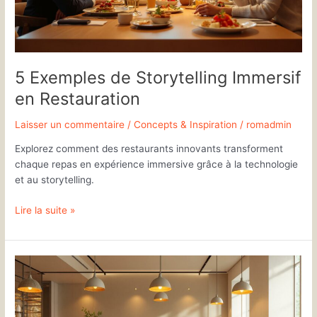
5 Exemples de Storytelling Immersif
en Restauration
Laisser un commentaire
/
Concepts & Inspiration
/
romadmin
Explorez comment des restaurants innovants transforment
chaque repas en expérience immersive grâce à la technologie
et au storytelling.
Lire la suite »
Comment
les
Réservations
Simplifient