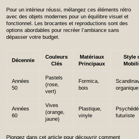
Pour un intérieur réussi, mélangez ces éléments rétro
avec des objets modernes pour un équilibre visuel et
fonctionnel. Les brocantes et reproductions sont des
options abordables pour recréer l’ambiance sans
dépasser votre budget.
Couleurs
Matériaux
Style 
Décennie
Clés
Principaux
Mobili
Pastels
Années
Formica,
Scandina
(rose,
50
bois
organique
vert)
Vives
Années
Plastique,
Psychédél
(orange,
60
vinyle
futuriste
jaune)
Plongez dans cet article pour découvrir comment